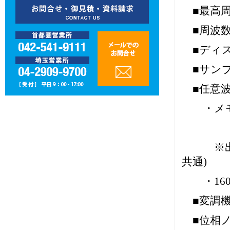
■最高周波数
■周波数安
■ディスプ
■サンプリ
■任意波
・メモリ長
〃 8M
※出荷時オ
共通)
・160
■変調機能： 
■位相ノイズ