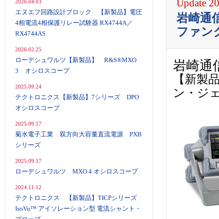
Update 20
2026.04.03
エヌエフ回路設計ブロック 【新製品】電圧
岩崎通信
4相電流4相保護リレー試験器 RX4744A／
ファン
RX4744AS
2026.02.25
ローデシュワルツ【新製品】 R&S®MXO
岩崎通
3 オシロスコープ
【新製品
2025.09.24
ン・ジ
テクトロニクス【新製品】7シリーズ DPO
オシロスコープ
2025.09.17
菊水電子工業 双方向大容量直流電源 PXB
シリーズ
2025.09.17
ローデシュワルツ MXO 4 オシロスコープ
2024.11.12
テクトロニクス 【新製品】TICPシリーズ
IsoVu™ アイソレーション型 電流シャント・