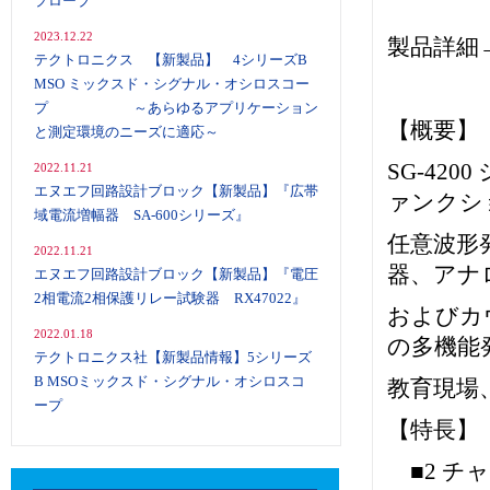
プローブ
2023.12.22
製品詳細
テクトロニクス 【新製品】 4シリーズB
MSO ミックスド・シグナル・オシロスコー
プ ～あらゆるアプリケーション
【概要】
と測定環境のニーズに適応～
SG-42
2022.11.21
エヌエフ回路設計ブロック【新製品】『広帯
ァンクシ
域電流増幅器 SA-600シリーズ』
任意波形
2022.11.21
器、アナ
エヌエフ回路設計ブロック【新製品】『電圧
2相電流2相保護リレー試験器 RX47022』
およびカ
2022.01.18
の多機能
テクトロニクス社【新製品情報】5シリーズ
B MSOミックスド・シグナル・オシロスコ
教育現場
ープ
【特長】
■2 チ