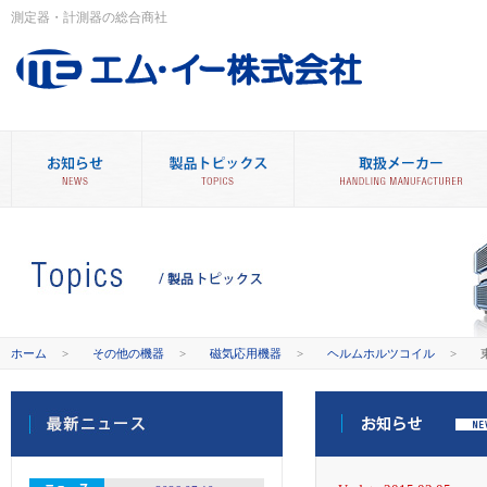
測定器・計測器の総合商社
ホーム
>
その他の機器
>
磁気応用機器
>
ヘルムホルツコイル
>