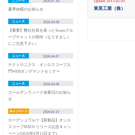
Update 2015.02.05
2026.07.10
東英工業（株）
夏季休暇のお知らせ
2026.04.09
【重要】弊社社長を装ったTeamsグル
ープチャットの招待（なりすまし）
にご注意下さい。
2026.04.07
テクトロニクス オシロスコープ入
門WEBオンデマンドセミナー
2026.04.06
ゴールデンウィーク休業日のお知ら
せ
2026.02.25
ローデシュワルツ【新製品】オシロ
スコープMXO3 リリース記念キャン
ペーン(2026年4月15日まで)