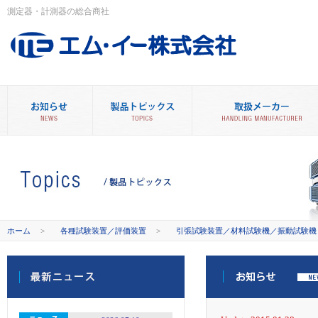
測定器・計測器の総合商社
ホーム
>
各種試験装置／評価装置
>
引張試験装置／材料試験機／振動試験機