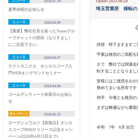
Update 2025.06.20
2026.07.10
埼玉営業所 移転の
夏季休暇のお知らせ
2026.04.09
【重要】弊社社長を装ったTeamsグル
ープチャットの招待（なりすまし）
にご注意下さい。
拝啓 時下ますますご
平素は格別のご高配を
2026.04.07
さて 弊社では関連会
テクトロニクス オシロスコープ入
転することとなりまし
門WEBオンデマンドセミナー
皆様にはご迷惑をおか
2026.04.06
努めてまいる所存で
ゴールデンウィーク休業日のお知ら
何卒 今後とも格別の
せ
まずは略儀ながら書面
2026.02.25
ローデシュワルツ【新製品】オシロ
令和 7年 6月 吉日
スコープMXO3 リリース記念キャン
ペーン(2026年4月15日まで)