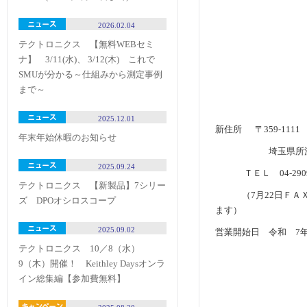
2026.02.04
テクトロニクス 【無料WEBセミ
ナ】 3/11(水)、 3/12(木) これで
SMUが分かる～仕組みから測定事例
まで～
2025.12.01
新住所 〒359-1111
年末年始休暇のお知らせ
埼玉県所沢市緑町2
2025.09.24
ＴＥＬ 04-2909-9
テクトロニクス 【新製品】7シリー
（7月22日ＦＡＸ
ズ DPOオシロスコープ
ます）
2025.09.02
営業開始日 令和 7年
テクトロニクス 10／8（水）
9（木）開催！ Keithley Daysオンラ
イン総集編【参加費無料】