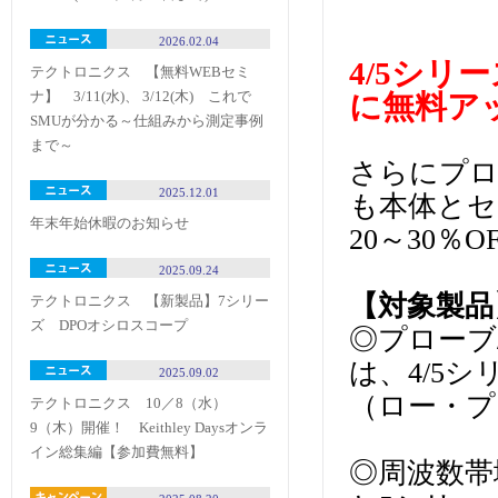
2026.02.04
4/5シリ
テクトロニクス 【無料WEBセミ
ナ】 3/11(水)、 3/12(木) これで
に無料ア
SMUが分かる～仕組みから測定事例
まで～
さらにプロ
2025.12.01
も本体とセ
年末年始休暇のお知らせ
20～30
2025.09.24
【対象製
テクトロニクス 【新製品】7シリー
ズ DPOオシロスコープ
◎プローブ
は、4/5シ
2025.09.02
（ロー・プ
テクトロニクス 10／8（水）
9（木）開催！ Keithley Daysオンラ
イン総集編【参加費無料】
◎周波数帯