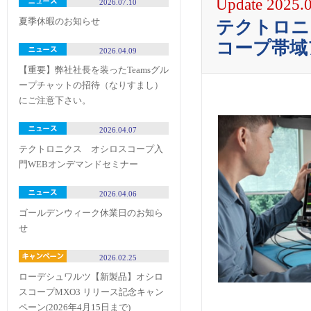
Update 2025.
2026.07.10
夏季休暇のお知らせ
テクトロニク
コープ帯域
2026.04.09
【重要】弊社社長を装ったTeamsグル
ープチャットの招待（なりすまし）
にご注意下さい。
2026.04.07
テクトロニクス オシロスコープ入
門WEBオンデマンドセミナー
2026.04.06
ゴールデンウィーク休業日のお知ら
せ
2026.02.25
ローデシュワルツ【新製品】オシロ
スコープMXO3 リリース記念キャン
ペーン(2026年4月15日まで)