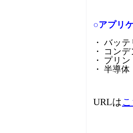
○アプリ
・ バッ
・ コン
・ プリ
・ 半導体
URLは
こ