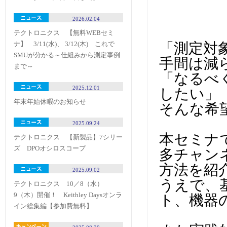
2026.02.04
テクトロニクス 【無料WEBセミ
「測定対
ナ】 3/11(水)、 3/12(木) これで
SMUが分かる～仕組みから測定事例
手間は減
まで～
「なるべ
2025.12.01
したい」​
年末年始休暇のお知らせ
そんな希望
2025.09.24
本セミナ
テクトロニクス 【新製品】7シリー
ズ DPOオシロスコープ
多チャン
方法を紹
2025.09.02
うえで、
テクトロニクス 10／8（水）
9（木）開催！ Keithley Daysオンラ
ト、機器
イン総集編【参加費無料】