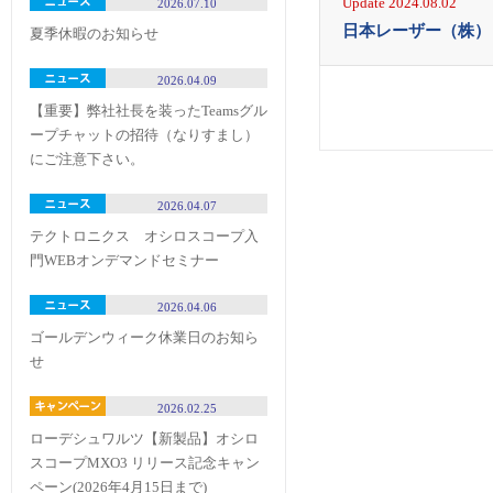
Update 2024.08.02
2026.07.10
日本レーザー（株）
夏季休暇のお知らせ
2026.04.09
【重要】弊社社長を装ったTeamsグル
ープチャットの招待（なりすまし）
にご注意下さい。
2026.04.07
テクトロニクス オシロスコープ入
門WEBオンデマンドセミナー
2026.04.06
ゴールデンウィーク休業日のお知ら
せ
2026.02.25
ローデシュワルツ【新製品】オシロ
スコープMXO3 リリース記念キャン
ペーン(2026年4月15日まで)