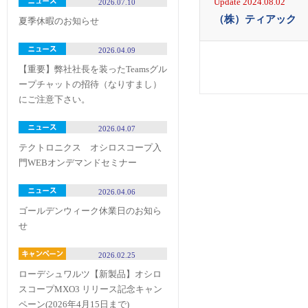
Update 2024.08.02
2026.07.10
（株）ティアック
夏季休暇のお知らせ
2026.04.09
【重要】弊社社長を装ったTeamsグル
ープチャットの招待（なりすまし）
にご注意下さい。
2026.04.07
テクトロニクス オシロスコープ入
門WEBオンデマンドセミナー
2026.04.06
ゴールデンウィーク休業日のお知ら
せ
2026.02.25
ローデシュワルツ【新製品】オシロ
スコープMXO3 リリース記念キャン
ペーン(2026年4月15日まで)