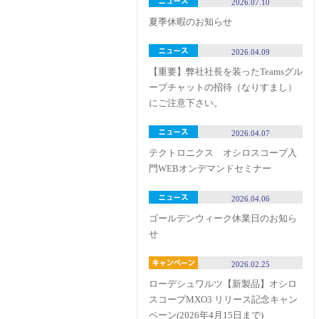
2026.07.10
夏季休暇のお知らせ
2026.04.09
【重要】弊社社長を装ったTeamsグル
ープチャットの招待（なりすまし）
にご注意下さい。
2026.04.07
テクトロニクス オシロスコープ入
門WEBオンデマンドセミナー
2026.04.06
ゴールデンウィーク休業日のお知ら
せ
2026.02.25
ローデシュワルツ【新製品】オシロ
スコープMXO3 リリース記念キャン
ペーン(2026年4月15日まで)