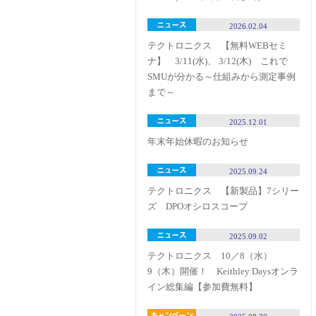
2026.02.04
テクトロニクス 【無料WEBセミ
ナ】 3/11(水)、 3/12(木) これで
SMUが分かる～仕組みから測定事例
まで～
2025.12.01
年末年始休暇のお知らせ
2025.09.24
テクトロニクス 【新製品】7シリー
ズ DPOオシロスコープ
2025.09.02
テクトロニクス 10／8（水）
9（木）開催！ Keithley Daysオンラ
イン総集編【参加費無料】