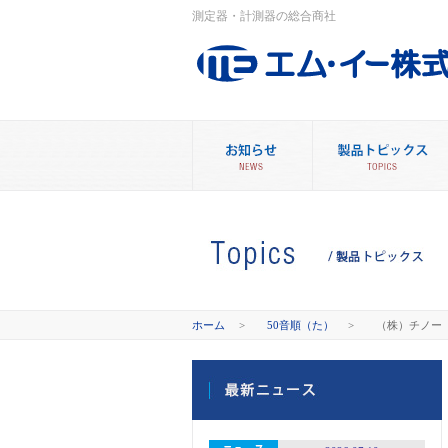
測定器・計測器の総合商社
ホーム
>
50音順（た）
>
（株）チノー