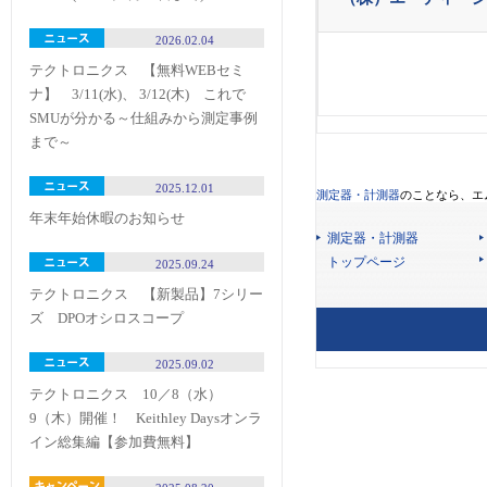
2026.02.04
テクトロニクス 【無料WEBセミ
ナ】 3/11(水)、 3/12(木) これで
SMUが分かる～仕組みから測定事例
まで～
2025.12.01
測定器・計測器
のことなら、エ
年末年始休暇のお知らせ
測定器・計測器
トップページ
2025.09.24
テクトロニクス 【新製品】7シリー
ズ DPOオシロスコープ
2025.09.02
テクトロニクス 10／8（水）
9（木）開催！ Keithley Daysオンラ
イン総集編【参加費無料】