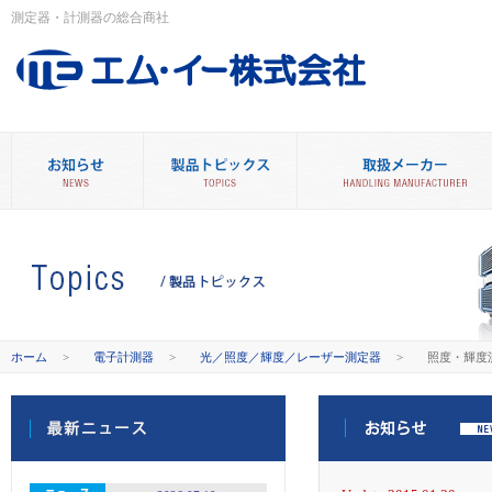
測定器・計測器の総合商社
ホーム
>
電子計測器
>
光／照度／輝度／レーザー測定器
>
照度・輝度