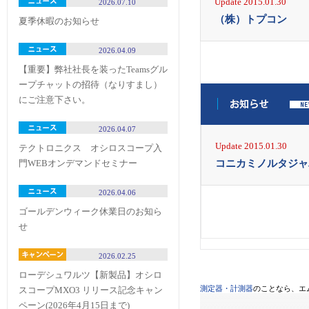
Update 2015.01.30
2026.07.10
（株）トプコン
夏季休暇のお知らせ
2026.04.09
【重要】弊社社長を装ったTeamsグル
ープチャットの招待（なりすまし）
にご注意下さい。
2026.04.07
Update 2015.01.30
テクトロニクス オシロスコープ入
コニカミノルタジャ
門WEBオンデマンドセミナー
2026.04.06
ゴールデンウィーク休業日のお知ら
せ
2026.02.25
ローデシュワルツ【新製品】オシロ
測定器・計測器
のことなら、エ
スコープMXO3 リリース記念キャン
ペーン(2026年4月15日まで)